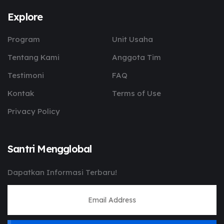
Explore
Program
Unit Usaha
Tentang Kami
Anggota Tim
Testimoni
FAQ
Kontak
Terms of Use
Privacy Policy
Santri Mengglobal
Dapatkan Informasi Terbaru!