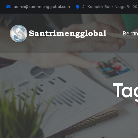
admin@santrimengglobal.com
Jl. Komplek Bank Niaga Rt. 00
Bera
Ta