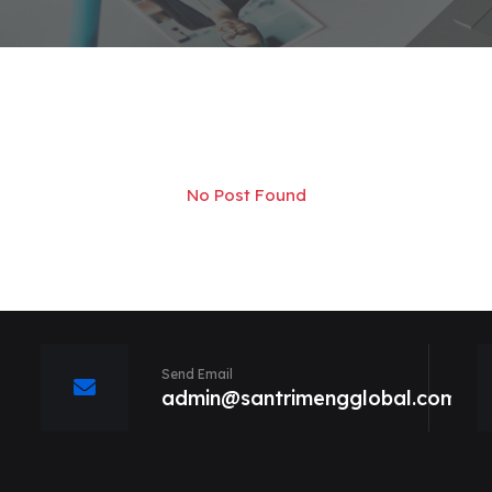
No Post Found
Send Email
admin@santrimengglobal.com