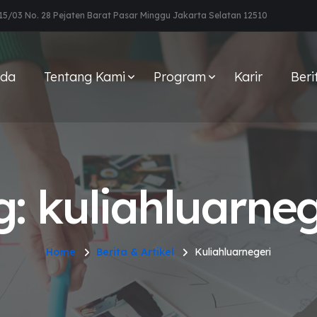
15/03 No. 28 Pejaten Barat Pasar Minggu Jakarta Selatan 12510
nda
Tentang Kami
Program
Karir
Beri
g: kuliahluarneg
Home
Berita & Artikel
Kuliahluarnegeri