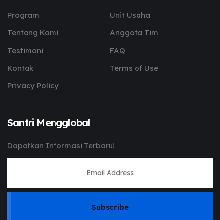
Program
Unit Usaha
Tentang Kami
Anggota Tim
Testimoni
FAQ
Kontak
Terms of Use
Privacy Policy
Santri Mengglobal
Dapatkan Informasi Terbaru!
Subscribe